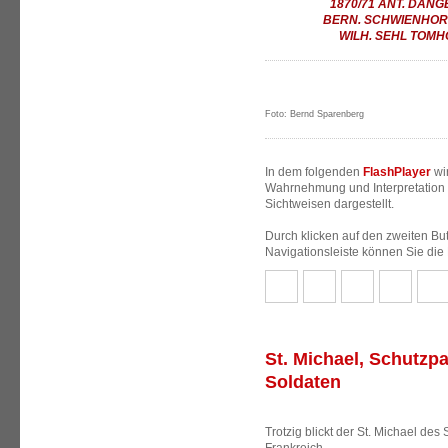
1870/71 ANT. DANG
BERN. SCHWIENHORST
WILH. SEHL TOMHOL
Foto: Bernd Sparenberg
In dem folgenden
FlashPlayer
wir
Wahrnehmung und Interpretation 
Sichtweisen dargestellt.
Durch klicken auf den zweiten But
Navigationsleiste können Sie die
St. Michael, Schutzp
Soldaten
Trotzig blickt der St. Michael de