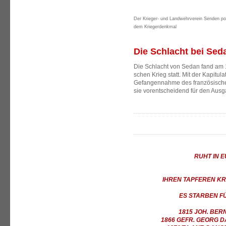
Der Krieger- und Landwehrverein Senden po
dem Kriegerdenkmal
Die Schlacht bei Sed
Die Schlacht von Sedan fand am 
schen Krieg statt. Mit der Kapitu
Gefangennahme des französische
sie vorentscheidend für den Ausg
RUHT IN 
IHREN TAPFEREN KR
ES STARBEN F
1815 JOH. BER
1866 GEFR. GEORG DA