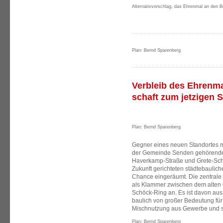
Alternativvorschlag, das Ehrenmal an den B
Plan: Bernd Sparenberg
Verbleib des Ehrenma
schaft zum jetzigen 
Plan: Bernd Sparenberg
Gegner eines neuen Standortes m
der Gemeinde Senden gehörenden 
Haverkamp-Straße und Grete-Schöt
Zukunft gerichteten städtebaulic
Chance eingeräumt. Die zentrale O
als Klammer zwischen dem alten 
Schöck-Ring an. Es ist davon aus
baulich von großer Bedeutung für 
Mischnutzung aus Gewerbe und 
Plan: Bernd Sparenberg