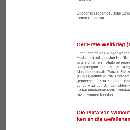
Frankreich.
Euphorisch zogen deutsche Soldat
Leben kosten sollte.
Der Erste Weltkrieg (
Der Ausbruch des Krieges war das
Ansicht, ein militärischer Konflik
östereichischen Trohnfolgerpaare
Kriegsbeginn. Der Erste Weltkrieg
Maschineneinsatz (Panzer, Flugz
(Giftgas) geführt wurde. Trotzdem
gegnerischen Kräfte in einem end
sondere auf den Schlachtfeldern 
Seiten hunderttausende Soldate
erzielt werden konnten.
Die Pieta von Wilhe
ken an die Gefallenen