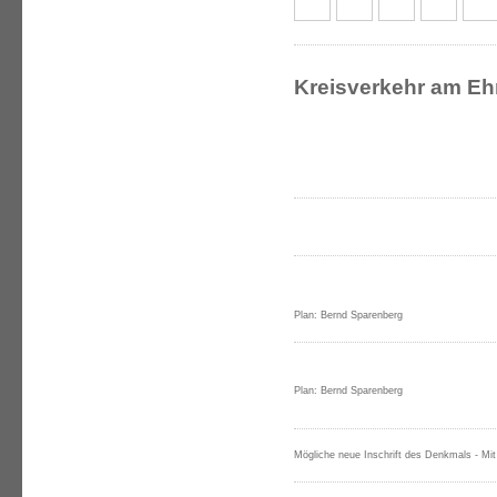
Kreisverkehr am E
Plan: Bernd Sparenberg
Plan: Bernd Sparenberg
Mögliche neue Inschrift des Denkmals - Mi