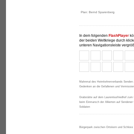
Plan: Bernd Sparenberg
In dem folgenden
FlashPlayer
kö
der
beiden Weltkriege durch klick
unteren Navigationsleiste vergröß
Mahnmal des Heimkehrerverbands Senden 
Gedenken an die Gefallenen und Vermisste
Grabstätte auf dem Laurentiusfriedhof zum
beim Einmarsch der Alliierten auf Sendener 
Soldaten
Bürgerpark zwischen Ortskern und Schloss