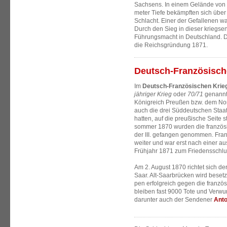
Sachsens. In einem Gelände von e
meter Tiefe bekämpften sich über
Schlacht. Einer der Gefallenen 
Durch den Sieg in dieser kriegs
Führungsmacht in Deutschland. Die
die Reichsgründung 1871.
Deutsch-Französische
Im
Deutsch-Französischen Krie
jähriger Krieg
oder
70/71
genannt)
Königreich Preußen bzw. dem Nor
auch die drei Süddeutschen Staa
hatten, auf die preußische Seite 
sommer 1870 wurden die französ
der III. gefangen genommen. Fran
weiter und war erst nach einer a
Frühjahr 1871 zum Friedensschlus
Am 2. August 1870 richtet sich de
Saar. Alt-Saarbrücken wird besetz
pen erfolgreich gegen die franzö
bleiben fast 9000 Tote und Verw
darunter auch der Sendener
Ant