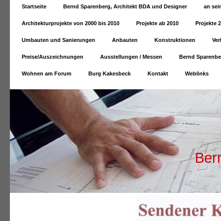
Startseite
Bernd Sparenberg, Architekt BDA und Designer
an sei
Architekturprojekte von 2000 bis 2010
Projekte ab 2010
Projekte 
Umbauten und Sanierungen
Anbauten
Konstruktionen
Ver
Preise/Auszeichnungen
Ausstellungen / Messen
Bernd Sparenber
Wohnen am Forum
Burg Kakesbeck
Kontakt
Weblinks
Bern