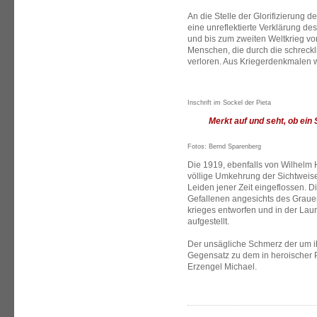
An die Stelle der Glorifizierung d
eine unreflektierte Verklärung de
und bis zum zweiten Weltkrieg vorh
Menschen, die durch die schreckl
verloren. Aus Kriegerdenkmalen 
Inschrift im Sockel der Pieta
Merkt auf und seht, ob ei
Fotos: Bernd Sparenberg
Die 1919, ebenfalls von Wilhelm 
völlige Umkehrung der Sichtweise 
Leiden jener Zeit eingeflossen. 
Gefallenen angesichts des Graue
krieges entworfen und in der Lau
aufgestellt.
Der unsägliche Schmerz der um i
Gegensatz zu dem in heroischer P
Erzengel Michael.