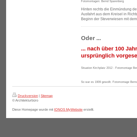
Fotomontagen: Bernd Sparenberg
Hinten rechts die Einmündung der 
Ausfahrt aus dem Kreisel in Rich
Beginn der Steverwiesen mit de
Oder ...
... nach über 100 Ja
ursprünglich vorges
Situation Kirchplatz 2012 - Fotomontage Be
So war es 1909 gewollt. Fotomontage Bern
Druckversion
|
Sitemap
© Architekturbüro
Diese Homepage wurde mit
IONOS MyWebsite
erstellt.