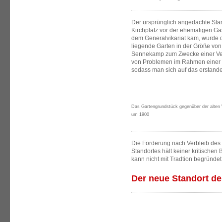
Der ursprünglich angedachte Stan
Kirchplatz vor der ehemaligen Ga
dem Generalvikariat kam, wurde d
liegende Garten in der Größe von
Sennekamp zum Zwecke einer Ver
von Problemen im Rahmen einer 
sodass man sich auf das erstand
Das Gartengrundstück gegenüber der alten 
um 1900
Die Forderung nach Verbleib des
Standortes hält keiner kritischen
kann nicht mit Tradtion begründe
Der neue Standort d