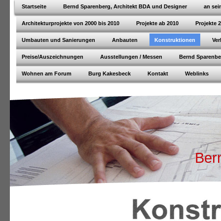
Startseite
Bernd Sparenberg, Architekt BDA und Designer
an sei
Architekturprojekte von 2000 bis 2010
Projekte ab 2010
Projekte 
Umbauten und Sanierungen
Anbauten
Konstruktionen
Ver
Preise/Auszeichnungen
Ausstellungen / Messen
Bernd Sparenber
Wohnen am Forum
Burg Kakesbeck
Kontakt
Weblinks
Bern