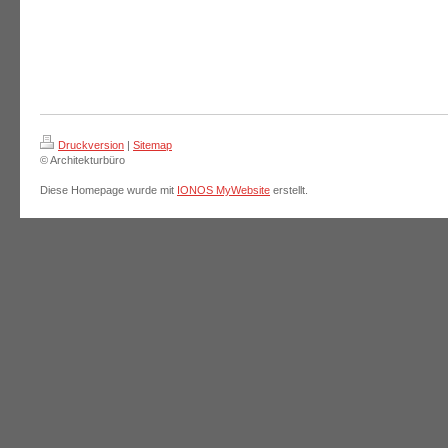
Druckversion
|
Sitemap
© Architekturbüro
Diese Homepage wurde mit
IONOS MyWebsite
erstellt.